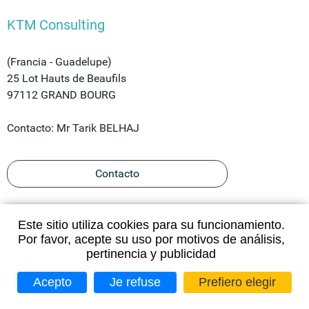
KTM Consulting
(Francia - Guadelupe)
25 Lot Hauts de Beaufils
97112 GRAND BOURG
Contacto: Mr Tarik BELHAJ
Contacto
Este sitio utiliza cookies para su funcionamiento.
Por favor, acepte su uso por motivos de análisis,
pertinencia y publicidad
Acepto
Je refuse
Prefiero elegir
Aviso legal
Mapa del sitio
Confidencialidad