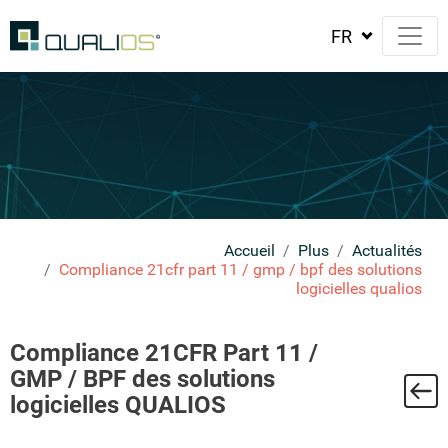
Accueil
Plus
Actualités
Compliance 21cfr part 11 / gmp / bpf des solutions
logicielles qualios
Compliance 21CFR Part 11 /
GMP / BPF des solutions
ste
logicielles QUALIOS