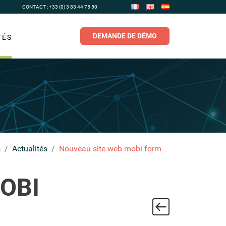
CONTACT : +33 (0) 3 83 44 75 50
DEMANDE DE DÉMO
TÉS
s
Actualités
Nouveau site web mobi form
OBI