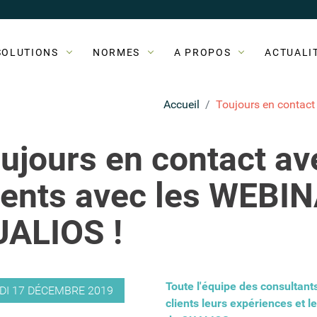
SOLUTIONS
NORMES
A PROPOS
ACTUALI
Accueil
Toujours en contact 
ujours en contact av
ients avec les WEBI
Retour à la liste
ALIOS !
Toute l'équipe des consultant
DI 17 DÉCEMBRE 2019
clients leurs expériences et 