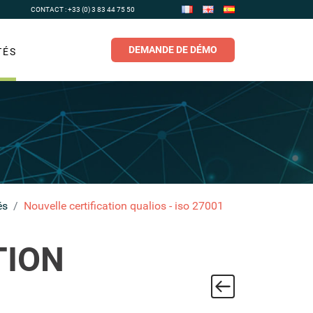
CONTACT : +33 (0) 3 83 44 75 50
DEMANDE DE DÉMO
TÉS
és
Nouvelle certification qualios - iso 27001
TION