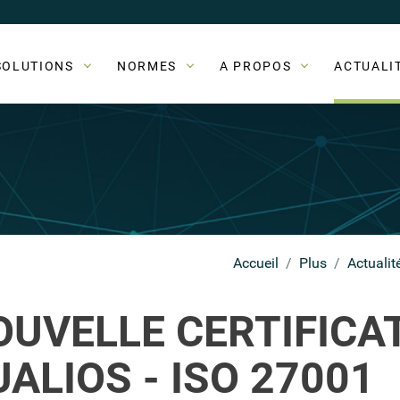
SOLUTIONS
NORMES
A PROPOS
ACTUALI
Accueil
Plus
Actualit
OUVELLE CERTIFICA
ALIOS - ISO 27001
Retour à la liste