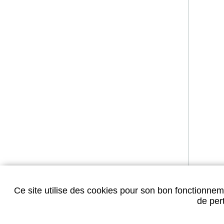
Ce site utilise des cookies pour son bon fonctionneme
de pert
Mentions légales
-
Accessibilité
-
Plan du site
-
Confident